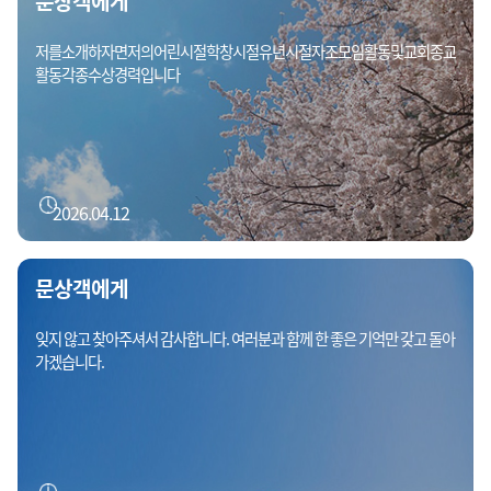
문상객에게
저를소개하자면저의어린시절학창시절유년시절자조모임활동및교회종교
활동각종수상경력입니다
2026.04.12
문상객에게
잊지 않고 찾아주셔서 감사합니다. 여러분과 함께 한 좋은 기억만 갖고 돌아
가겠습니다.